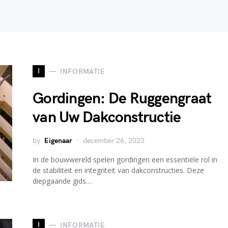
I
INFORMATIE
Gordingen: De Ruggengraat
van Uw Dakconstructie
by
Eigenaar
december 26, 2023
In de bouwwereld spelen gordingen een essentiële rol in
de stabiliteit en integriteit van dakconstructies. Deze
diepgaande gids…
I
INFORMATIE