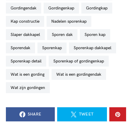
gordingendak
gordingenkap
gordingkap
kap constructie
nadelen sporenkap
slaper dakkapel
sporen dak
sporen kap
sporendak
sporenkap
sporenkap dakkapel
sporenkap detail
sporenkap of gordingenkap
wat is een gording
wat is een gordingendak
wat zijn gordingen
SHARE
TWEET