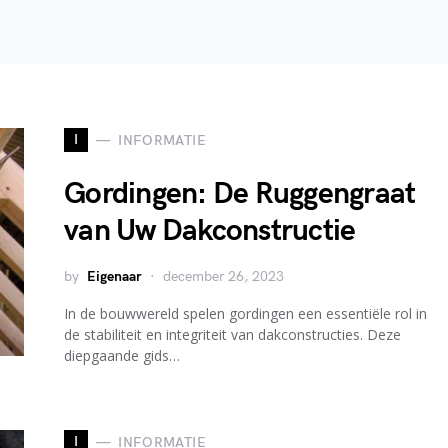
I
INFORMATIE
Gordingen: De Ruggengraat
van Uw Dakconstructie
by
Eigenaar
december 26, 2023
In de bouwwereld spelen gordingen een essentiële rol in
de stabiliteit en integriteit van dakconstructies. Deze
diepgaande gids…
I
INFORMATIE