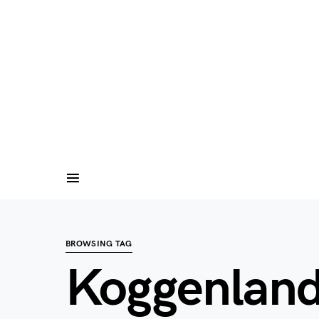
BROWSING TAG
Koggenlan