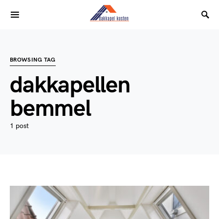
BROWSING TAG
dakkapellen
bemmel
1 post