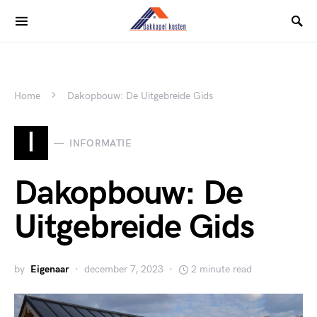
Home
Dakopbouw: De Uitgebreide Gids
I
INFORMATIE
Dakopbouw: De
Uitgebreide Gids
by
Eigenaar
december 7, 2023
2 minute read