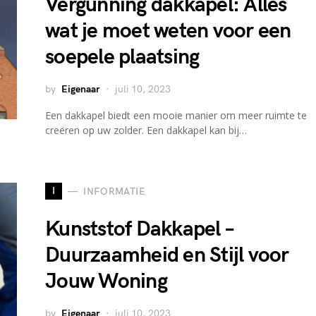
Vergunning dakkapel: Alles
wat je moet weten voor een
soepele plaatsing
by
Eigenaar
juli 10, 2023
Een dakkapel biedt een mooie manier om meer ruimte te
creëren op uw zolder. Een dakkapel kan bij…
I
INFORMATIE
Kunststof Dakkapel –
Duurzaamheid en Stijl voor
Jouw Woning
by
Eigenaar
juli 10, 2023