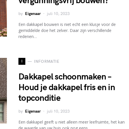
vergunningsvrij bouwen?
by
Eigenaar
juli 10, 2023
Een dakkapel bouwen is niet echt een klusje voor de
gemiddelde doe het zelver. Daar zijn verschillende
redenen…
I
INFORMATIE
Dakkapel schoonmaken –
Houd je dakkapel fris en in
topconditie
by
Eigenaar
juli 10, 2023
Een dakkapel geeft u niet alleen meer leefruimte, het kan
de waarde van uw huis ook nog eens…