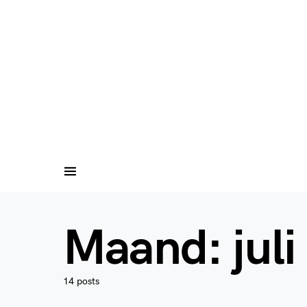
Maand:
jul
14 posts