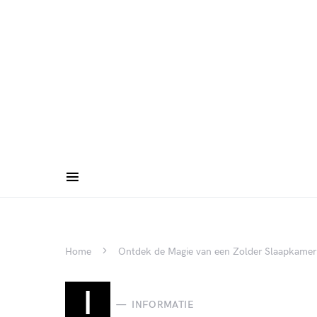
Home
Ontdek de Magie van een Zolder Slaapkame
I
INFORMATIE