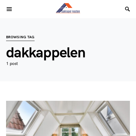
BROWSING TAG
dakkappelen
1 post