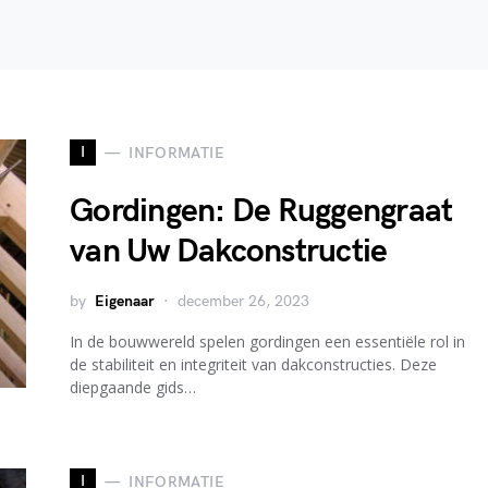
I
INFORMATIE
Gordingen: De Ruggengraat
van Uw Dakconstructie
by
Eigenaar
december 26, 2023
In de bouwwereld spelen gordingen een essentiële rol in
de stabiliteit en integriteit van dakconstructies. Deze
diepgaande gids…
I
INFORMATIE