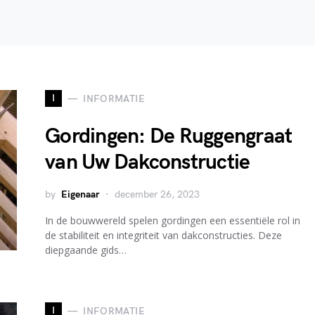
I
INFORMATIE
Gordingen: De Ruggengraat
van Uw Dakconstructie
by
Eigenaar
december 26, 2023
In de bouwwereld spelen gordingen een essentiële rol in
de stabiliteit en integriteit van dakconstructies. Deze
diepgaande gids…
I
INFORMATIE