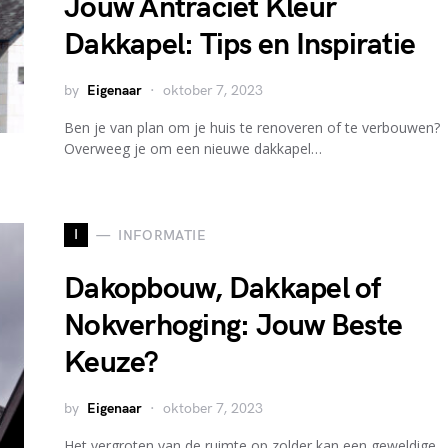
Jouw Antraciet Kleur
Dakkapel: Tips en Inspiratie
by
Eigenaar
oktober 7, 2023
Ben je van plan om je huis te renoveren of te verbouwen?
Overweeg je om een nieuwe dakkapel…
I
INFORMATIE
Dakopbouw, Dakkapel of
Nokverhoging: Jouw Beste
Keuze?
by
Eigenaar
oktober 7, 2023
Het vergroten van de ruimte op zolder kan een geweldige