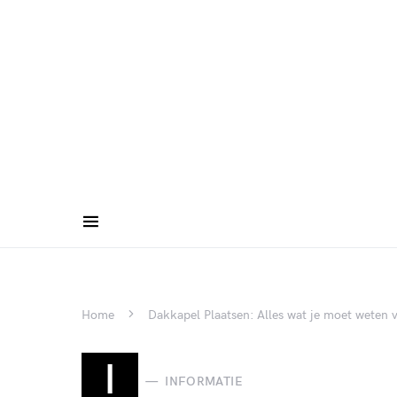
Home
Dakkapel Plaatsen: Alles wat je moet weten v
I
INFORMATIE