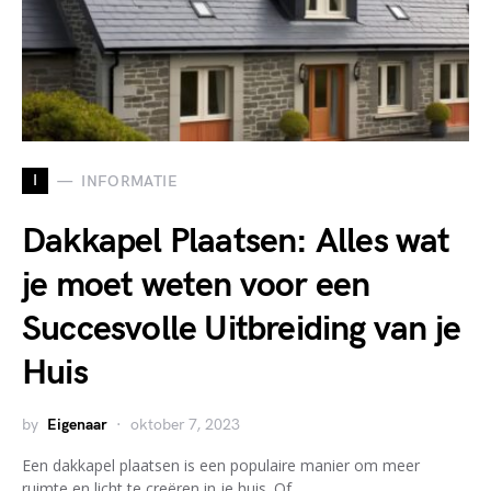
I
INFORMATIE
Dakkapel Plaatsen: Alles wat
je moet weten voor een
Succesvolle Uitbreiding van je
Huis
by
Eigenaar
oktober 7, 2023
Een dakkapel plaatsen is een populaire manier om meer
ruimte en licht te creëren in je huis. Of…