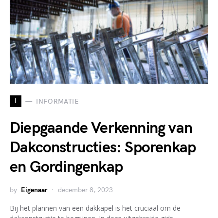
I
INFORMATIE
Diepgaande Verkenning van
Dakconstructies: Sporenkap
en Gordingenkap
by
Eigenaar
december 8, 2023
Bij het plannen van een dakkapel is het cruciaal om de