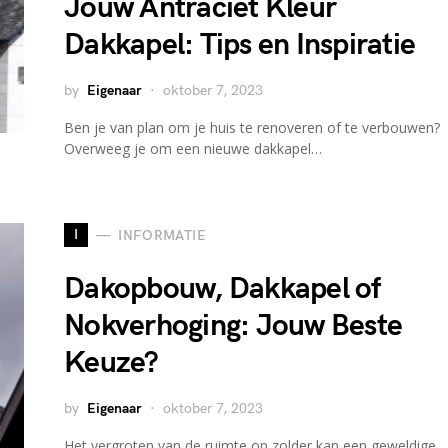
Jouw Antraciet Kleur
Dakkapel: Tips en Inspiratie
by
Eigenaar
oktober 7, 2023
Ben je van plan om je huis te renoveren of te verbouwen?
Overweeg je om een nieuwe dakkapel…
I
INFORMATIE
Dakopbouw, Dakkapel of
Nokverhoging: Jouw Beste
Keuze?
by
Eigenaar
oktober 7, 2023
Het vergroten van de ruimte op zolder kan een geweldige