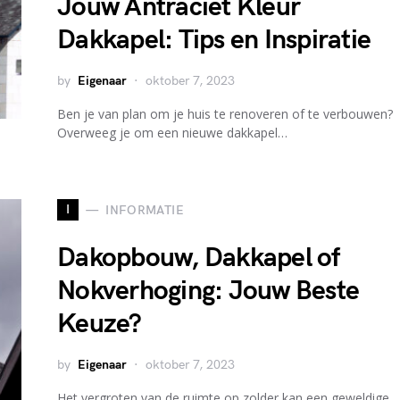
Jouw Antraciet Kleur
Dakkapel: Tips en Inspiratie
by
Eigenaar
oktober 7, 2023
Ben je van plan om je huis te renoveren of te verbouwen?
Overweeg je om een nieuwe dakkapel…
I
INFORMATIE
Dakopbouw, Dakkapel of
Nokverhoging: Jouw Beste
Keuze?
by
Eigenaar
oktober 7, 2023
Het vergroten van de ruimte op zolder kan een geweldige