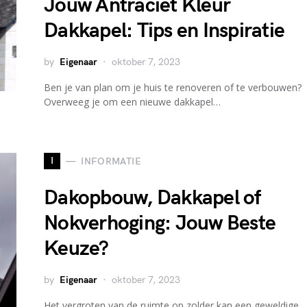
Jouw Antraciet Kleur
Dakkapel: Tips en Inspiratie
by
Eigenaar
oktober 7, 2023
Ben je van plan om je huis te renoveren of te verbouwen?
Overweeg je om een nieuwe dakkapel…
I
INFORMATIE
Dakopbouw, Dakkapel of
Nokverhoging: Jouw Beste
Keuze?
by
Eigenaar
oktober 7, 2023
Het vergroten van de ruimte op zolder kan een geweldige