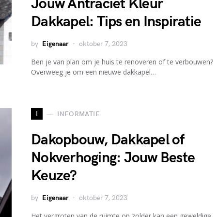
Jouw Antraciet Kleur
Dakkapel: Tips en Inspiratie
by
Eigenaar
oktober 7, 2023
Ben je van plan om je huis te renoveren of te verbouwen?
Overweeg je om een nieuwe dakkapel…
I
INFORMATIE
Dakopbouw, Dakkapel of
Nokverhoging: Jouw Beste
Keuze?
by
Eigenaar
oktober 7, 2023
Het vergroten van de ruimte op zolder kan een geweldige