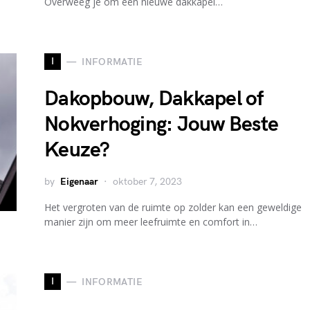
Overweeg je om een nieuwe dakkapel…
I
INFORMATIE
Dakopbouw, Dakkapel of
Nokverhoging: Jouw Beste
Keuze?
by
Eigenaar
oktober 7, 2023
Het vergroten van de ruimte op zolder kan een geweldige
manier zijn om meer leefruimte en comfort in…
I
INFORMATIE