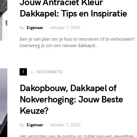
Jouw Antraciet Kleur
Dakkapel: Tips en Inspiratie
by
Eigenaar
oktober 7, 2023
Ben je van plan om je huis te renoveren of te verbouwen?
Overweeg je om een nieuwe dakkapel…
I
INFORMATIE
Dakopbouw, Dakkapel of
Nokverhoging: Jouw Beste
Keuze?
by
Eigenaar
oktober 7, 2023
Het vergroten van de ruimte op zolder kan een geweldige